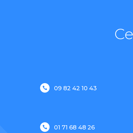
Ce
09 82 42 10 43

01 71 68 48 26
